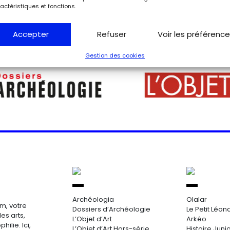
actéristiques et fonctions.
Accepter
Refuser
Voir les préférenc
Gestion des cookies
Archéologia
Olalar
m, votre
Dossiers d’Archéologie
Le Petit Léon
es arts,
L’Objet d’Art
Arkéo
hilie. Ici,
L’Objet d’Art Hors-série
Histoire Juni