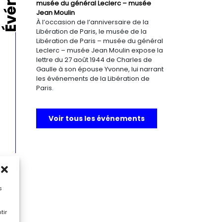
musée du général Leclerc – musée
Jean Moulin
À l’occasion de l’anniversaire de la
Libération de Paris, le musée de la
Libération de Paris – musée du général
Leclerc – musée Jean Moulin expose la
lettre du 27 août 1944 de Charles de
Gaulle à son épouse Yvonne, lui narrant
les événements de la Libération de
Paris.
Voir tous les événements
s
tir