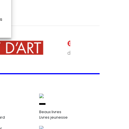
es
Beaux livres
ard
Livres jeunesse
or