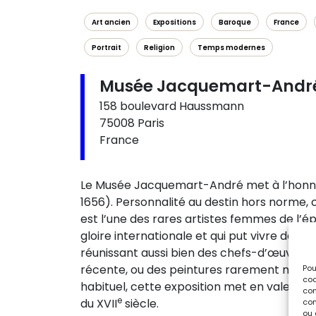
Art ancien
Expositions
Baroque
France
Portrait
Religion
Temps modernes
Musée Jacquemart-Andr
158 boulevard Haussmann
75008 Paris
France
Le Musée Jacquemart-André met à l’honneu
1656). Personnalité au destin hors norme,
est l’une des rares artistes femmes de l
gloire internationale et qui put vivre de s
réunissant aussi bien des chefs-d’œuvre rec
récente, ou des peintures rarement montré
Pou
coo
habituel, cette exposition met en valeur le 
con
e
du XVII
siècle.
com
ou 