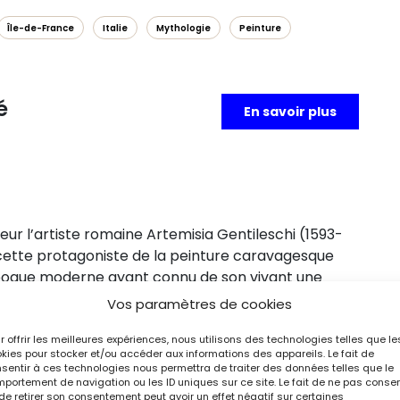
Île-de-France
Italie
Mythologie
Peinture
é
En savoir plus
r l’artiste romaine Artemisia Gentileschi (1593-
 cette protagoniste de la peinture caravagesque
’époque moderne ayant connu de son vivant une
a peinture. À travers une quarantaine de tableaux,
Vos paramètres de cookies
onnus de l’artiste, des toiles d’attribution
es en dehors de leur lieu de conservation
r offrir les meilleures expériences, nous utilisons des technologies telles que le
kies pour stocker et/ou accéder aux informations des appareils. Le fait de
rôle d’Artemisia Gentileschi dans l’histoire de l’art
sentir à ces technologies nous permettra de traiter des données telles que le
portement de navigation ou les ID uniques sur ce site. Le fait de ne pas consen
de retirer son consentement peut avoir un effet négatif sur certaines