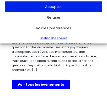
œuvres remarquables. Tout au long de sa longue carrière,
l’artiste a puisé son inspiration dans […]
Accepter
Refuser
Du 27.11.2026 au 04.04.2027
Bizarre ! L’histoire de l’art du mot le
Voir les préférences
plus fou du monde
Berlin
Kulturforum
Depuis la Renaissance, « bizarre » est le terme ultime pour
Gestion des cookies
désigner des réalités qui remettent radicalement en
question l’ordre du monde. Des états psychiques
d’exception, des rêves, des monstruosités, des
comportements à faire dresser les cheveux sur la tête,
mais aussi : des idées audacieuses et des créations
géniales. L’exposition de la bibliothèque d’art est la
première du […]
Voir tous les événements