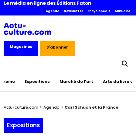
Le média en ligne des Éditions Faton
Agenda
Newsletter
Encyclopédie
Annuaire
Magazines
S'abonner
rimoine
Expositions
Marché de l’art
Arts du livre e
>
>
Actu-culture.com
Agenda
Carl Schuch et la France
Expositions