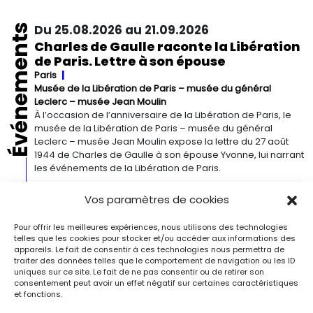
Événements
Du 25.08.2026 au 21.09.2026
Charles de Gaulle raconte la Libération
de Paris. Lettre à son épouse
Paris
Musée de la Libération de Paris – musée du général
Leclerc – musée Jean Moulin
À l’occasion de l’anniversaire de la Libération de Paris, le
musée de la Libération de Paris – musée du général
Leclerc – musée Jean Moulin expose la lettre du 27 août
1944 de Charles de Gaulle à son épouse Yvonne, lui narrant
les événements de la Libération de Paris.
Vos paramètres de cookies
Du 13.09.2026 au 03.01.2027
Georgia O’Keeffe. Architecture
Pour offrir les meilleures expériences, nous utilisons des technologies
Detroit
Detroit Institute of Arts
telles que les cookies pour stocker et/ou accéder aux informations des
« Georgia O’Keeffe. Architecture » est une exposition
appareils. Le fait de consentir à ces technologies nous permettra de
traiter des données telles que le comportement de navigation ou les ID
novatrice qui présente environ 35 peintures architecturales
uniques sur ce site. Le fait de ne pas consentir ou de retirer son
réalisées entre les années 1920 et 1960. Pionnière de l’art
consentement peut avoir un effet négatif sur certaines caractéristiques
moderne, O’Keeffe a célébré la beauté et la complexité
et fonctions.
des environnements bâtis qu’elle a habités à travers ces