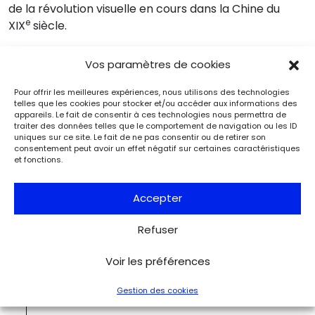
de la révolution visuelle en cours dans la Chine du
e
XIX
siècle.
Vos paramètres de cookies
Pour offrir les meilleures expériences, nous utilisons des technologies
telles que les cookies pour stocker et/ou accéder aux informations des
Événements
Du 25.08.2026 au 21.09.2026
appareils. Le fait de consentir à ces technologies nous permettra de
Charles de Gaulle raconte la Libération
traiter des données telles que le comportement de navigation ou les ID
uniques sur ce site. Le fait de ne pas consentir ou de retirer son
de Paris. Lettre à son épouse
consentement peut avoir un effet négatif sur certaines caractéristiques
Paris
et fonctions.
Musée de la Libération de Paris – musée du général
Leclerc – musée Jean Moulin
À l’occasion de l’anniversaire de la Libération de Paris, le
Accepter
musée de la Libération de Paris – musée du général
Leclerc – musée Jean Moulin expose la lettre du 27 août
Refuser
1944 de Charles de Gaulle à son épouse Yvonne, lui narrant
les événements de la Libération de Paris.
Voir les préférences
Voir tous les événements
Gestion des cookies