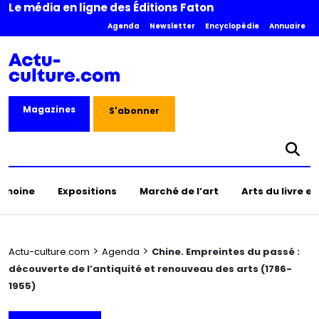
Le média en ligne des Éditions Faton
Agenda
Newsletter
Encyclopédie
Annuaire
Magazines
S'abonner
rimoine
Expositions
Marché de l’art
Arts du livre e
>
>
Actu-culture.com
Agenda
Chine. Empreintes du passé :
découverte de l’antiquité et renouveau des arts (1786-
1955)