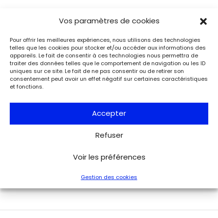
Vos paramètres de cookies
Événements
Du 25.08.2026 au 21.09.2026
Charles de Gaulle raconte la Libération
Pour offrir les meilleures expériences, nous utilisons des technologies
de Paris. Lettre à son épouse
telles que les cookies pour stocker et/ou accéder aux informations des
appareils. Le fait de consentir à ces technologies nous permettra de
Paris
traiter des données telles que le comportement de navigation ou les ID
Musée de la Libération de Paris – musée du général
uniques sur ce site. Le fait de ne pas consentir ou de retirer son
Leclerc – musée Jean Moulin
consentement peut avoir un effet négatif sur certaines caractéristiques
À l’occasion de l’anniversaire de la Libération de Paris, le
et fonctions.
musée de la Libération de Paris – musée du général
Leclerc – musée Jean Moulin expose la lettre du 27 août
Accepter
1944 de Charles de Gaulle à son épouse Yvonne, lui narrant
les événements de la Libération de Paris.
Refuser
Voir tous les événements
Voir les préférences
Gestion des cookies