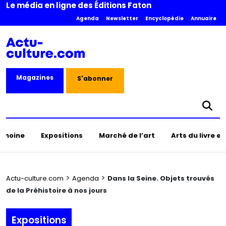
Le média en ligne des Éditions Faton
Agenda
Newsletter
Encyclopédie
Annuaire
Magazines
S'abonner
rimoine
Expositions
Marché de l’art
Arts du livre e
>
>
Actu-culture.com
Agenda
Dans la Seine. Objets trouvés
de la Préhistoire à nos jours
Expositions