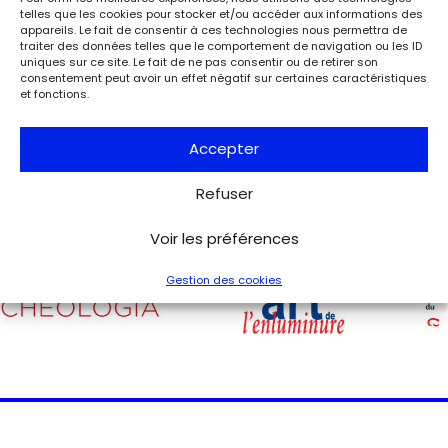
À l’occasion de l’anniversaire de la Libération de Paris, le
telles que les cookies pour stocker et/ou accéder aux informations des
musée de la Libération de Paris – musée du général
appareils. Le fait de consentir à ces technologies nous permettra de
traiter des données telles que le comportement de navigation ou les ID
Leclerc – musée Jean Moulin expose la lettre du 27 août
uniques sur ce site. Le fait de ne pas consentir ou de retirer son
1944 de Charles de Gaulle à son épouse Yvonne, lui narrant
consentement peut avoir un effet négatif sur certaines caractéristiques
les événements de la Libération de Paris.
et fonctions.
Voir tous les événements
Accepter
Refuser
Voir les préférences
Gestion des cookies