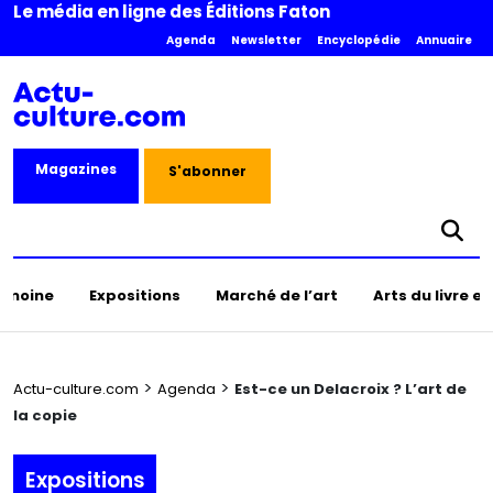
Le média en ligne des Éditions Faton
Agenda
Newsletter
Encyclopédie
Annuaire
Magazines
S'abonner
rimoine
Expositions
Marché de l’art
Arts du livre e
>
>
Actu-culture.com
Agenda
Est-ce un Delacroix ? L’art de
la copie
Expositions