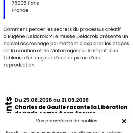
75006 Paris
France
Comment percer les secrets du processus créatif
d’Eugène Delacroix ? Le musée Delacroix présente un
nouvel accrochage permettant d’explorer les étapes
de la création et de s’interroger sur le statut d’un
tableau, d’un original, d’une copie ou d’une
reproduction.
Événements
Du 25.08.2026 au 21.09.2026
Charles de Gaulle raconte la Libération
de Paris. Lettre à son épouse
Paris
Vos paramètres de cookies
Musée de la Libération de Paris – musée du général
Leclerc – musée Jean Moulin
Pour offrir les meilleures expériences, nous utilisons des technologies