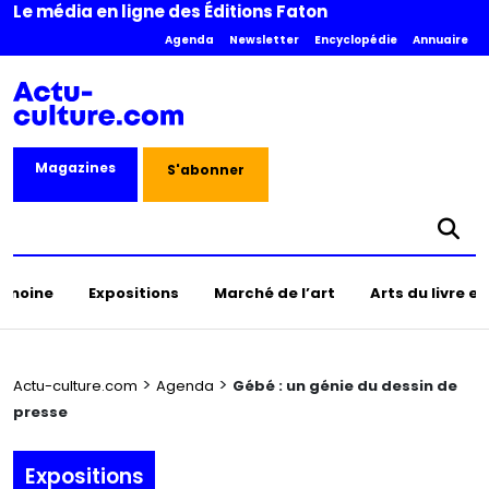
Le média en ligne des Éditions Faton
Agenda
Newsletter
Encyclopédie
Annuaire
Magazines
S'abonner
rimoine
Expositions
Marché de l’art
Arts du livre e
>
>
Actu-culture.com
Agenda
Gébé : un génie du dessin de
presse
Expositions