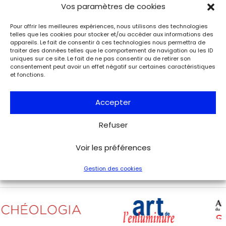
Événements
Vos paramètres de cookies
Charles de Gaulle raconte la Libération
de Paris. Lettre à son épouse
Pour offrir les meilleures expériences, nous utilisons des technologies
Paris
telles que les cookies pour stocker et/ou accéder aux informations des
Musée de la Libération de Paris – musée du général
appareils. Le fait de consentir à ces technologies nous permettra de
Leclerc – musée Jean Moulin
traiter des données telles que le comportement de navigation ou les ID
uniques sur ce site. Le fait de ne pas consentir ou de retirer son
À l’occasion de l’anniversaire de la Libération de Paris, le
consentement peut avoir un effet négatif sur certaines caractéristiques
musée de la Libération de Paris – musée du général
et fonctions.
Leclerc – musée Jean Moulin expose la lettre du 27 août
1944 de Charles de Gaulle à son épouse Yvonne, lui narrant
les événements de la Libération de Paris.
Accepter
Refuser
Voir tous les événements
Voir les préférences
Gestion des cookies