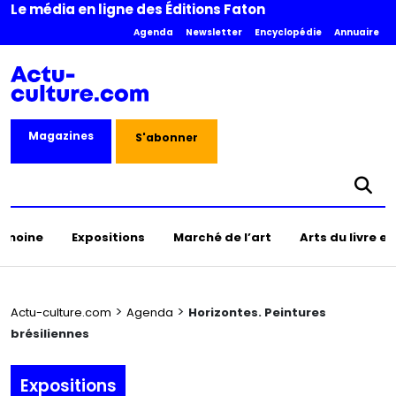
Le média en ligne des Éditions Faton
Agenda
Newsletter
Encyclopédie
Annuaire
Magazines
S'abonner
rimoine
Expositions
Marché de l’art
Arts du livre e
>
>
Actu-culture.com
Agenda
Horizontes. Peintures
brésiliennes
Expositions