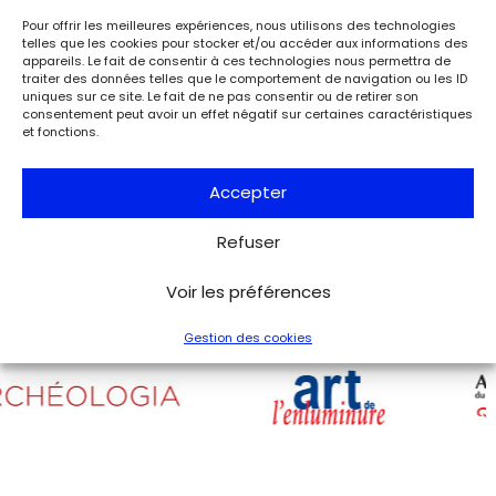
Événements
Paris
Musée de la Libération de Paris – musée du général
Pour offrir les meilleures expériences, nous utilisons des technologies
telles que les cookies pour stocker et/ou accéder aux informations des
Leclerc – musée Jean Moulin
appareils. Le fait de consentir à ces technologies nous permettra de
À l’occasion de l’anniversaire de la Libération de Paris, le
traiter des données telles que le comportement de navigation ou les ID
musée de la Libération de Paris – musée du général
uniques sur ce site. Le fait de ne pas consentir ou de retirer son
Leclerc – musée Jean Moulin expose la lettre du 27 août
consentement peut avoir un effet négatif sur certaines caractéristiques
1944 de Charles de Gaulle à son épouse Yvonne, lui narrant
et fonctions.
les événements de la Libération de Paris.
Accepter
Voir tous les événements
Refuser
Voir les préférences
Gestion des cookies