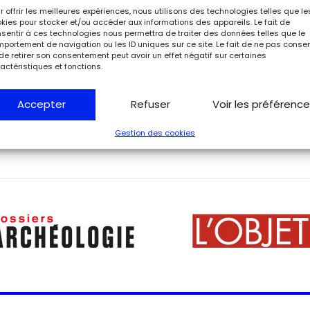
 avec brio dans le midi de la France. La scène de la
r offrir les meilleures expériences, nous utilisons des technologies telles que le
nt l’attention, par l’idée d’une ascension vers le
kies pour stocker et/ou accéder aux informations des appareils. Le fait de
sentir à ces technologies nous permettra de traiter des données telles que le
 par l’épitaphe gravée sur la pierre tombale du
portement de navigation ou les ID uniques sur ce site. Le fait de ne pas consen
trement pour son œuvre. Des vitraux, aux motifs
de retirer son consentement peut avoir un effet négatif sur certaines
actéristiques et fonctions.
s par Cocteau et réalisés par un maître verrier
le ouvrira ses portes au public en juin, après une
Accepter
Refuser
Voir les préférenc
Gestion des cookies