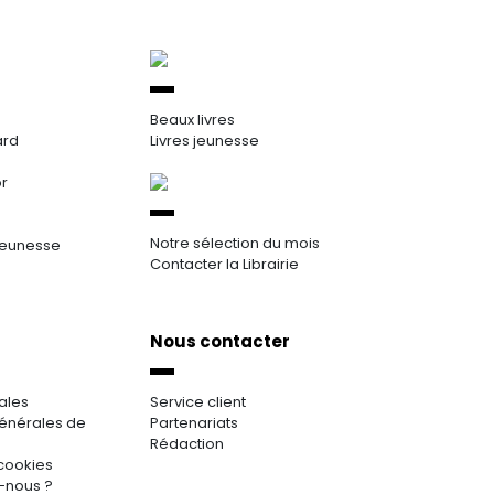
Beaux livres
ard
Livres jeunesse
or
Notre sélection du mois
jeunesse
Contacter la Librairie
Nous contacter
ales
Service client
énérales de
Partenariats
Rédaction
cookies
-nous ?