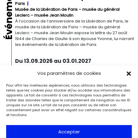
Événements
Paris
Musée de la Libération de Paris – musée du général
Leclerc – musée Jean Moulin
À l’occasion de l’anniversaire de la Libération de Paris, le
musée de la Libération de Paris – musée du général
Leclerc – musée Jean Moulin expose la lettre du 27 août
1944 de Charles de Gaulle à son épouse Yvonne, lui narrant
les événements de la Libération de Paris.
Du 13.09.2026 au 03.01.2027
Georgia O’Keeffe. Architecture
Vos paramètres de cookies
Detroit
Detroit Institute of Arts
« Georgia O’Keeffe. Architecture » est une exposition
Pour offrir les meilleures expériences, nous utilisons des technologies
novatrice qui présente environ 35 peintures architecturales
telles que les cookies pour stocker et/ou accéder aux informations des
réalisées entre les années 1920 et 1960. Pionnière de l’art
appareils. Le fait de consentir à ces technologies nous permettra de
moderne, O’Keeffe a célébré la beauté et la complexité
traiter des données telles que le comportement de navigation ou les ID
des environnements bâtis qu’elle a habités à travers ces
uniques sur ce site. Le fait de ne pas consentir ou de retirer son
œuvres remarquables. Tout au long de sa longue carrière,
consentement peut avoir un effet négatif sur certaines caractéristiques
et fonctions.
l’artiste a puisé son inspiration dans […]
Du 27.11.2026 au 04.04.2027
Accepter