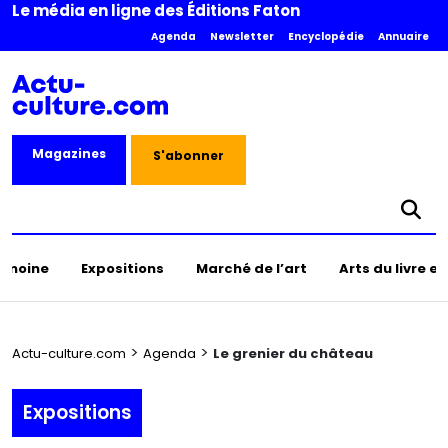
Le média en ligne des Éditions Faton
Agenda
Newsletter
Encyclopédie
Annuaire
Magazines
S'abonner
rimoine
Expositions
Marché de l’art
Arts du livre e
>
>
Actu-culture.com
Agenda
Le grenier du château
Expositions