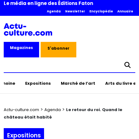
Le média en ligne des Éditions Faton
Agenda
Newsletter
Encyclopédie
Annuaire
Magazines
S'abonner
rimoine
Expositions
Marché de l’art
Arts du livre e
>
>
Actu-culture.com
Agenda
Le retour du roi. Quand le
château était habité
Expositions