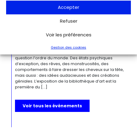
l’artiste a puisé son inspiration dans […]
Accepter
Du 27.11.2026 au 04.04.2027
Refuser
Bizarre ! L’histoire de l’art du mot le
plus fou du monde
Voir les préférences
Berlin
Kulturforum
Depuis la Renaissance, « bizarre » est le terme ultime pour
Gestion des cookies
désigner des réalités qui remettent radicalement en
question l’ordre du monde. Des états psychiques
d’exception, des rêves, des monstruosités, des
comportements à faire dresser les cheveux sur la tête,
mais aussi : des idées audacieuses et des créations
géniales. L’exposition de la bibliothèque d’art est la
première du […]
Voir tous les événements