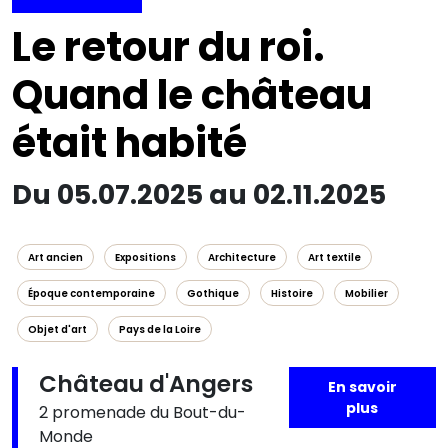
Le retour du roi.
Quand le château
était habité
Du 05.07.2025 au 02.11.2025
Art ancien
Expositions
Architecture
Art textile
Époque contemporaine
Gothique
Histoire
Mobilier
Objet d'art
Pays de la Loire
Château d'Angers
En savoir
plus
2 promenade du Bout-du-
Monde