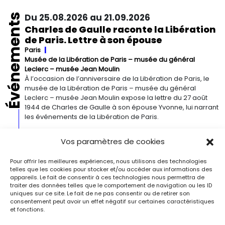
Événements
Du 25.08.2026 au 21.09.2026
Charles de Gaulle raconte la Libération
de Paris. Lettre à son épouse
Paris
Musée de la Libération de Paris – musée du général
Leclerc – musée Jean Moulin
À l’occasion de l’anniversaire de la Libération de Paris, le
musée de la Libération de Paris – musée du général
Leclerc – musée Jean Moulin expose la lettre du 27 août
1944 de Charles de Gaulle à son épouse Yvonne, lui narrant
les événements de la Libération de Paris.
Vos paramètres de cookies
Du 13.09.2026 au 03.01.2027
Georgia O’Keeffe. Architecture
Pour offrir les meilleures expériences, nous utilisons des technologies
Detroit
Detroit Institute of Arts
telles que les cookies pour stocker et/ou accéder aux informations des
« Georgia O’Keeffe. Architecture » est une exposition
appareils. Le fait de consentir à ces technologies nous permettra de
novatrice qui présente environ 35 peintures architecturales
traiter des données telles que le comportement de navigation ou les ID
uniques sur ce site. Le fait de ne pas consentir ou de retirer son
réalisées entre les années 1920 et 1960. Pionnière de l’art
consentement peut avoir un effet négatif sur certaines caractéristiques
moderne, O’Keeffe a célébré la beauté et la complexité
et fonctions.
des environnements bâtis qu’elle a habités à travers ces
œuvres remarquables. Tout au long de sa longue carrière,