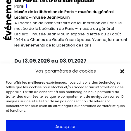
Événements
de Paris. Lettre à son épouse
Paris
Musée de la Libération de Paris – musée du général
Leclerc – musée Jean Moulin
À l’occasion de l’anniversaire de la Libération de Paris, le
musée de la Libération de Paris – musée du général
Leclerc – musée Jean Moulin expose la lettre du 27 août
1944 de Charles de Gaulle à son épouse Yvonne, lui narrant
les événements de la Libération de Paris.
Du 13.09.2026 au 03.01.2027
Georgia O’Keeffe. Architecture
Vos paramètres de cookies
Detroit
Detroit Institute of Arts
« Georgia O’Keeffe. Architecture » est une exposition
Pour offrir les meilleures expériences, nous utilisons des technologies
novatrice qui présente environ 35 peintures architecturales
telles que les cookies pour stocker et/ou accéder aux informations des
réalisées entre les années 1920 et 1960. Pionnière de l’art
appareils. Le fait de consentir à ces technologies nous permettra de
moderne, O’Keeffe a célébré la beauté et la complexité
traiter des données telles que le comportement de navigation ou les ID
des environnements bâtis qu’elle a habités à travers ces
uniques sur ce site. Le fait de ne pas consentir ou de retirer son
consentement peut avoir un effet négatif sur certaines caractéristiques
œuvres remarquables. Tout au long de sa longue carrière,
et fonctions.
l’artiste a puisé son inspiration dans […]
Accepter
Du 27.11.2026 au 04.04.2027