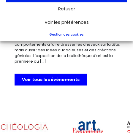
Bizarre ! L’histoire de l’art du mot le
Refuser
plus fou du monde
Berlin
Kulturforum
Depuis la Renaissance, « bizarre » est le terme ultime pour
Voir les préférences
désigner des réalités qui remettent radicalement en
question l’ordre du monde. Des états psychiques
Gestion des cookies
d’exception, des rêves, des monstruosités, des
comportements à faire dresser les cheveux sur la tête,
mais aussi : des idées audacieuses et des créations
géniales. L’exposition de la bibliothèque d’art est la
première du […]
Voir tous les événements