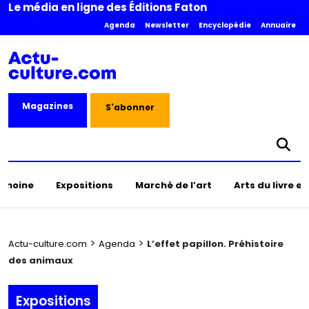
Le média en ligne des Éditions Faton
Agenda
Newsletter
Encyclopédie
Annuaire
Magazines
S'abonner
rimoine
Expositions
Marché de l’art
Arts du livre e
>
>
Actu-culture.com
Agenda
L’effet papillon. Préhistoire
des animaux
Expositions