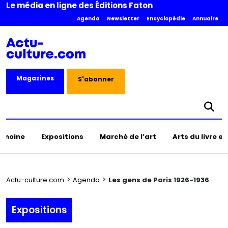
Le média en ligne des Éditions Faton
Agenda
Newsletter
Encyclopédie
Annuaire
Magazines
S'abonner
rimoine
Expositions
Marché de l’art
Arts du livre e
>
>
Actu-culture.com
Agenda
Les gens de Paris 1926-1936
Expositions