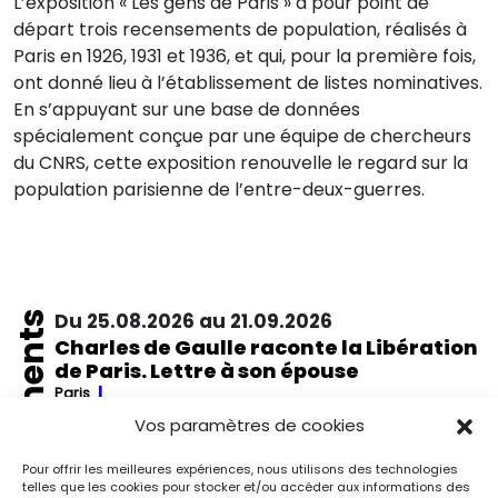
L’exposition « Les gens de Paris » a pour point de
départ trois recensements de population, réalisés à
Paris en 1926, 1931 et 1936, et qui, pour la première fois,
ont donné lieu à l’établissement de listes nominatives.
En s’appuyant sur une base de données
spécialement conçue par une équipe de chercheurs
du CNRS, cette exposition renouvelle le regard sur la
population parisienne de l’entre-deux-guerres.
Événements
Du 25.08.2026 au 21.09.2026
Charles de Gaulle raconte la Libération
de Paris. Lettre à son épouse
Paris
Musée de la Libération de Paris – musée du général
Vos paramètres de cookies
Leclerc – musée Jean Moulin
À l’occasion de l’anniversaire de la Libération de Paris, le
Pour offrir les meilleures expériences, nous utilisons des technologies
musée de la Libération de Paris – musée du général
telles que les cookies pour stocker et/ou accéder aux informations des