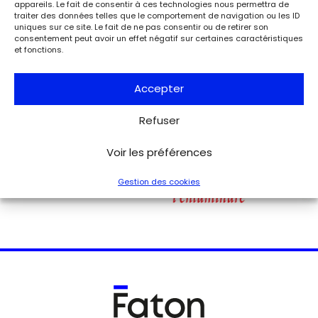
Leclerc – musée Jean Moulin expose la lettre du 27 août
appareils. Le fait de consentir à ces technologies nous permettra de
1944 de Charles de Gaulle à son épouse Yvonne, lui narrant
traiter des données telles que le comportement de navigation ou les ID
les événements de la Libération de Paris.
uniques sur ce site. Le fait de ne pas consentir ou de retirer son
consentement peut avoir un effet négatif sur certaines caractéristiques
et fonctions.
Voir tous les événements
Accepter
Refuser
Voir les préférences
Gestion des cookies