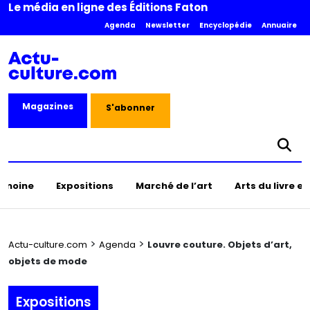
Le média en ligne des Éditions Faton
Agenda
Newsletter
Encyclopédie
Annuaire
Magazines
S'abonner
rimoine
Expositions
Marché de l’art
Arts du livre e
>
>
Actu-culture.com
Agenda
Louvre couture. Objets d’art,
objets de mode
Expositions