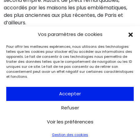
second empire. Autant de prêts remarquables,
accordés par les maisons les plus emblématiques,
des plus anciennes aux plus récentes, de Paris et
d’ailleurs.
Vos paramètres de cookies
Pour offrir les meilleures expériences, nous utilisons des technologies
telles que les cookies pour stocker et/ou accéder aux informations des
appareils. Le fait de consentir à ces technologies nous permettra de
Événements
Du 25.08.2026 au 21.09.2026
traiter des données telles que le comportement de navigation ou les ID
Charles de Gaulle raconte la Libération
uniques sur ce site. Le fait de ne pas consentir ou de retirer son
consentement peut avoir un effet négatif sur certaines caractéristiques
de Paris. Lettre à son épouse
et fonctions.
Paris
Musée de la Libération de Paris – musée du général
Leclerc – musée Jean Moulin
Accepter
À l’occasion de l’anniversaire de la Libération de Paris, le
musée de la Libération de Paris – musée du général
Refuser
Leclerc – musée Jean Moulin expose la lettre du 27 août
1944 de Charles de Gaulle à son épouse Yvonne, lui narrant
les événements de la Libération de Paris.
Voir les préférences
Gestion des cookies