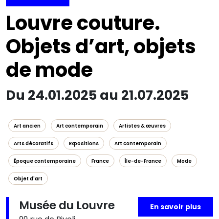
Louvre couture.
Objets d’art, objets
de mode
Du 24.01.2025 au 21.07.2025
Art ancien
Art contemporain
Artistes & œuvres
Arts décoratifs
Expositions
Art contemporain
Époque contemporaine
France
Île-de-France
Mode
Objet d'art
Musée du Louvre
En savoir plus