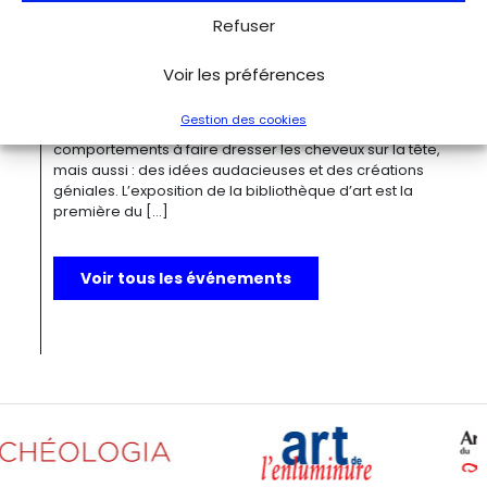
Bizarre ! L’histoire de l’art du mot le
plus fou du monde
Refuser
Berlin
Kulturforum
Depuis la Renaissance, « bizarre » est le terme ultime pour
Voir les préférences
désigner des réalités qui remettent radicalement en
question l’ordre du monde. Des états psychiques
Gestion des cookies
d’exception, des rêves, des monstruosités, des
comportements à faire dresser les cheveux sur la tête,
mais aussi : des idées audacieuses et des créations
géniales. L’exposition de la bibliothèque d’art est la
première du […]
Voir tous les événements