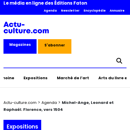
Le média en ligne des Éditions Faton
Agenda
Newsletter
Encyclopédie
Annuaire
Magazines
S'abonner
rimoine
Expositions
Marché de l’art
Arts du livre e
>
>
Actu-culture.com
Agenda
Michel-Ange, Leonard et
Raphaël. Florence, vers 1504
Expositions