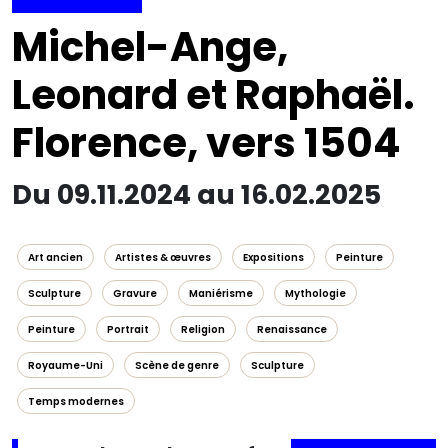
Michel-Ange,
Leonard et Raphaël.
Florence, vers 1504
Du 09.11.2024 au 16.02.2025
Art ancien
Artistes & œuvres
Expositions
Peinture
Sculpture
Gravure
Maniérisme
Mythologie
Peinture
Portrait
Religion
Renaissance
Royaume-Uni
Scène de genre
Sculpture
Temps modernes