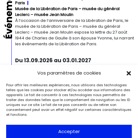
Événements
Paris
Musée de la Libération de Paris – musée du général
Leclerc – musée Jean Moulin
À l’occasion de l’anniversaire de la Libération de Paris, le
musée de la Libération de Paris – musée du général
Leclerc – musée Jean Moulin expose la lettre du 27 août
1944 de Charles de Gaulle à son épouse Yvonne, lui narrant
les événements de la Libération de Paris.
Du 13.09.2026 au 03.01.2027
Georgia O’Keeffe. Architecture
Vos paramètres de cookies
Detroit
Detroit Institute of Arts
« Georgia O’Keeffe. Architecture » est une exposition
Pour offrir les meilleures expériences, nous utilisons des technologies
novatrice qui présente environ 35 peintures architecturales
telles que les cookies pour stocker et/ou accéder aux informations des
réalisées entre les années 1920 et 1960. Pionnière de l’art
appareils. Le fait de consentir à ces technologies nous permettra de
moderne, O’Keeffe a célébré la beauté et la complexité
traiter des données telles que le comportement de navigation ou les ID
des environnements bâtis qu’elle a habités à travers ces
uniques sur ce site. Le fait de ne pas consentir ou de retirer son
œuvres remarquables. Tout au long de sa longue carrière,
consentement peut avoir un effet négatif sur certaines caractéristiques
l’artiste a puisé son inspiration dans […]
et fonctions.
Du 27.11.2026 au 04.04.2027
Accepter