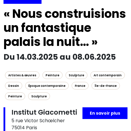
« Nous construisions
un fantastique
palais la nuit… »
Du 14.03.2025 au 08.06.2025
Artistes & œuvres
Peinture
Sculpture
Art contemporain
Dessin
Époque contemporaine
France
Île-de-France
Peinture
Sculpture
Institut Giacometti
En savoir plus
5 rue Victor Schœlcher
75014 Paris