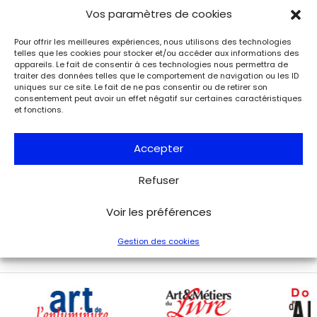
Événements
Du 25.08.2026 au 21.09.2026
Vos paramètres de cookies
Charles de Gaulle raconte la Libération
de Paris. Lettre à son épouse
Pour offrir les meilleures expériences, nous utilisons des technologies
Paris
telles que les cookies pour stocker et/ou accéder aux informations des
appareils. Le fait de consentir à ces technologies nous permettra de
Musée de la Libération de Paris – musée du général
traiter des données telles que le comportement de navigation ou les ID
Leclerc – musée Jean Moulin
uniques sur ce site. Le fait de ne pas consentir ou de retirer son
À l’occasion de l’anniversaire de la Libération de Paris, le
consentement peut avoir un effet négatif sur certaines caractéristiques
musée de la Libération de Paris – musée du général
et fonctions.
Leclerc – musée Jean Moulin expose la lettre du 27 août
1944 de Charles de Gaulle à son épouse Yvonne, lui narrant
les événements de la Libération de Paris.
Accepter
Refuser
Voir tous les événements
Voir les préférences
Gestion des cookies