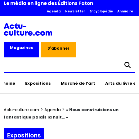
Le média en ligne des Éditions Faton
Agenda
Newsletter
Encyclopédie
Annuaire
Magazines
S'abonner
rimoine
Expositions
Marché de l’art
Arts du livre e
>
>
Actu-culture.com
Agenda
« Nous construisions un
fantastique palais la nuit… »
Expositions