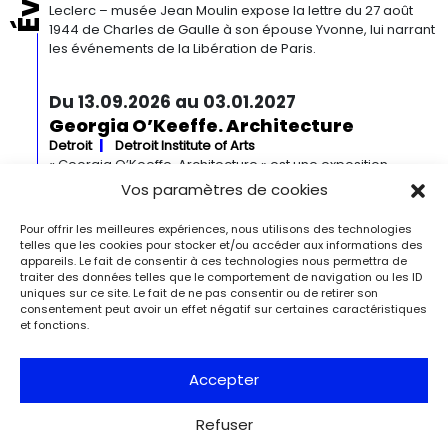
Leclerc – musée Jean Moulin expose la lettre du 27 août
1944 de Charles de Gaulle à son épouse Yvonne, lui narrant
les événements de la Libération de Paris.
Du 13.09.2026 au 03.01.2027
Georgia O’Keeffe. Architecture
Detroit
Detroit Institute of Arts
« Georgia O’Keeffe. Architecture » est une exposition
novatrice qui présente environ 35 peintures architecturales
Vos paramètres de cookies
réalisées entre les années 1920 et 1960. Pionnière de l’art
moderne, O’Keeffe a célébré la beauté et la complexité
Pour offrir les meilleures expériences, nous utilisons des technologies
des environnements bâtis qu’elle a habités à travers ces
telles que les cookies pour stocker et/ou accéder aux informations des
œuvres remarquables. Tout au long de sa longue carrière,
appareils. Le fait de consentir à ces technologies nous permettra de
traiter des données telles que le comportement de navigation ou les ID
l’artiste a puisé son inspiration dans […]
uniques sur ce site. Le fait de ne pas consentir ou de retirer son
consentement peut avoir un effet négatif sur certaines caractéristiques
et fonctions.
Du 27.11.2026 au 04.04.2027
Bizarre ! L’histoire de l’art du mot le
plus fou du monde
Accepter
Berlin
Kulturforum
Depuis la Renaissance, « bizarre » est le terme ultime pour
Refuser
désigner des réalités qui remettent radicalement en