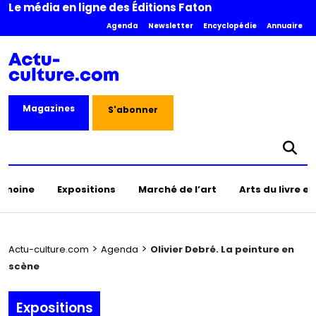
Le média en ligne des Éditions Faton
Agenda
Newsletter
Encyclopédie
Annuaire
Magazines
S'abonner
rimoine
Expositions
Marché de l’art
Arts du livre e
>
>
Actu-culture.com
Agenda
Olivier Debré. La peinture en
scène
Expositions