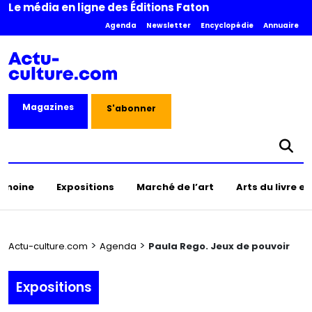
Le média en ligne des Éditions Faton
Agenda
Newsletter
Encyclopédie
Annuaire
Magazines
S'abonner
rimoine
Expositions
Marché de l’art
Arts du livre e
>
>
Actu-culture.com
Agenda
Paula Rego. Jeux de pouvoir
Expositions