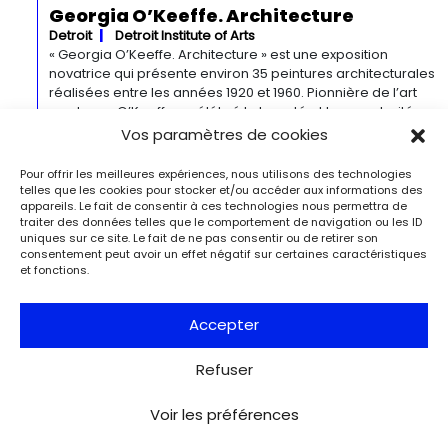
Georgia O’Keeffe. Architecture
Detroit
Detroit Institute of Arts
« Georgia O’Keeffe. Architecture » est une exposition
novatrice qui présente environ 35 peintures architecturales
réalisées entre les années 1920 et 1960. Pionnière de l’art
moderne, O’Keeffe a célébré la beauté et la complexité
des environnements bâtis qu’elle a habités à travers ces
Vos paramètres de cookies
œuvres remarquables. Tout au long de sa longue carrière,
l’artiste a puisé son inspiration dans […]
Pour offrir les meilleures expériences, nous utilisons des technologies
telles que les cookies pour stocker et/ou accéder aux informations des
appareils. Le fait de consentir à ces technologies nous permettra de
Du 27.11.2026 au 04.04.2027
traiter des données telles que le comportement de navigation ou les ID
uniques sur ce site. Le fait de ne pas consentir ou de retirer son
Bizarre ! L’histoire de l’art du mot le
consentement peut avoir un effet négatif sur certaines caractéristiques
plus fou du monde
et fonctions.
Berlin
Kulturforum
Depuis la Renaissance, « bizarre » est le terme ultime pour
Accepter
désigner des réalités qui remettent radicalement en
question l’ordre du monde. Des états psychiques
d’exception, des rêves, des monstruosités, des
Refuser
comportements à faire dresser les cheveux sur la tête,
mais aussi : des idées audacieuses et des créations
Voir les préférences
géniales. L’exposition de la bibliothèque d’art est la
première du […]