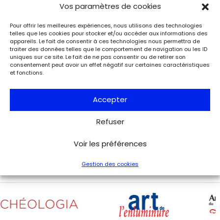
Événements
Vos paramètres de cookies
Charles de Gaulle raconte la Libération
de Paris. Lettre à son épouse
Pour offrir les meilleures expériences, nous utilisons des technologies
Paris
telles que les cookies pour stocker et/ou accéder aux informations des
Musée de la Libération de Paris – musée du général
appareils. Le fait de consentir à ces technologies nous permettra de
Leclerc – musée Jean Moulin
traiter des données telles que le comportement de navigation ou les ID
uniques sur ce site. Le fait de ne pas consentir ou de retirer son
À l’occasion de l’anniversaire de la Libération de Paris, le
consentement peut avoir un effet négatif sur certaines caractéristiques
musée de la Libération de Paris – musée du général
et fonctions.
Leclerc – musée Jean Moulin expose la lettre du 27 août
1944 de Charles de Gaulle à son épouse Yvonne, lui narrant
les événements de la Libération de Paris.
Accepter
Refuser
Voir tous les événements
Voir les préférences
Gestion des cookies