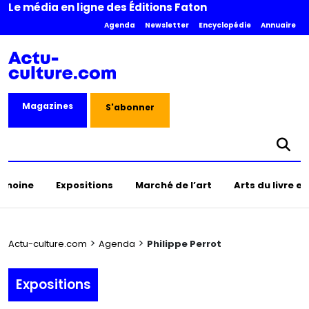
Le média en ligne des Éditions Faton
Agenda
Newsletter
Encyclopédie
Annuaire
Magazines
S'abonner
rimoine
Expositions
Marché de l’art
Arts du livre e
>
>
Actu-culture.com
Agenda
Philippe Perrot
Expositions