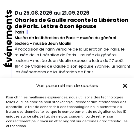
Événements
Du 25.08.2026 au 21.09.2026
Charles de Gaulle raconte la Libération
de Paris. Lettre à son épouse
Paris
Musée de la Libération de Paris – musée du général
Leclerc – musée Jean Moulin
À l’occasion de l’anniversaire de la Libération de Paris, le
musée de la Libération de Paris – musée du général
Leclerc – musée Jean Moulin expose la lettre du 27 août
1944 de Charles de Gaulle à son épouse Yvonne, lui narrant
les événements de la Libération de Paris.
Vos paramètres de cookies
Du 13.09.2026 au 03.01.2027
Georgia O’Keeffe. Architecture
Pour offrir les meilleures expériences, nous utilisons des technologies
Detroit
Detroit Institute of Arts
telles que les cookies pour stocker et/ou accéder aux informations des
« Georgia O’Keeffe. Architecture » est une exposition
appareils. Le fait de consentir à ces technologies nous permettra de
traiter des données telles que le comportement de navigation ou les ID
novatrice qui présente environ 35 peintures architecturales
uniques sur ce site. Le fait de ne pas consentir ou de retirer son
réalisées entre les années 1920 et 1960. Pionnière de l’art
consentement peut avoir un effet négatif sur certaines caractéristiques
moderne, O’Keeffe a célébré la beauté et la complexité
et fonctions.
des environnements bâtis qu’elle a habités à travers ces