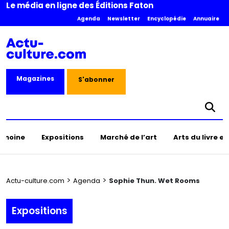
Le média en ligne des Éditions Faton
Agenda
Newsletter
Encyclopédie
Annuaire
Magazines
S'abonner
rimoine
Expositions
Marché de l’art
Arts du livre e
>
>
Actu-culture.com
Agenda
Sophie Thun. Wet Rooms
Expositions