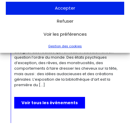
œuvres remarquables. Tout au long de sa longue carrière,
l’artiste a puisé son inspiration dans […]
Accepter
Refuser
Du 27.11.2026 au 04.04.2027
Bizarre ! L’histoire de l’art du mot le
Voir les préférences
plus fou du monde
Berlin
Kulturforum
Depuis la Renaissance, « bizarre » est le terme ultime pour
Gestion des cookies
désigner des réalités qui remettent radicalement en
question l’ordre du monde. Des états psychiques
d’exception, des rêves, des monstruosités, des
comportements à faire dresser les cheveux sur la tête,
mais aussi : des idées audacieuses et des créations
géniales. L’exposition de la bibliothèque d’art est la
première du […]
Voir tous les événements