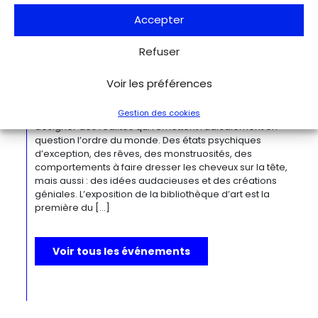
œuvres remarquables. Tout au long de sa longue carrière,
l’artiste a puisé son inspiration dans […]
Accepter
Refuser
Du 27.11.2026 au 04.04.2027
Bizarre ! L’histoire de l’art du mot le
Voir les préférences
plus fou du monde
Berlin
Kulturforum
Depuis la Renaissance, « bizarre » est le terme ultime pour
Gestion des cookies
désigner des réalités qui remettent radicalement en
question l’ordre du monde. Des états psychiques
d’exception, des rêves, des monstruosités, des
comportements à faire dresser les cheveux sur la tête,
mais aussi : des idées audacieuses et des créations
géniales. L’exposition de la bibliothèque d’art est la
première du […]
Voir tous les événements