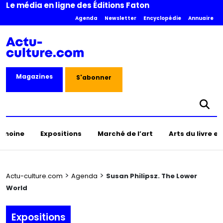
Le média en ligne des Éditions Faton
Agenda
Newsletter
Encyclopédie
Annuaire
Magazines
S'abonner
rimoine
Expositions
Marché de l’art
Arts du livre e
>
>
Actu-culture.com
Agenda
Susan Philipsz. The Lower
World
Expositions