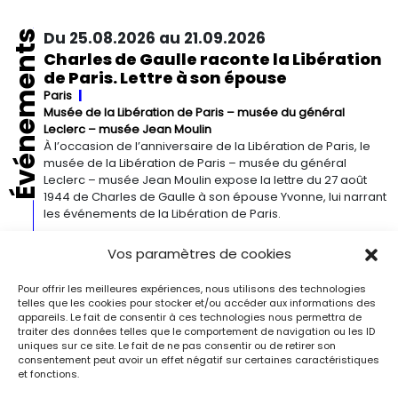
Événements
Du 25.08.2026 au 21.09.2026
Charles de Gaulle raconte la Libération
de Paris. Lettre à son épouse
Paris
Musée de la Libération de Paris – musée du général
Leclerc – musée Jean Moulin
À l’occasion de l’anniversaire de la Libération de Paris, le
musée de la Libération de Paris – musée du général
Leclerc – musée Jean Moulin expose la lettre du 27 août
1944 de Charles de Gaulle à son épouse Yvonne, lui narrant
les événements de la Libération de Paris.
Vos paramètres de cookies
Du 13.09.2026 au 03.01.2027
Georgia O’Keeffe. Architecture
Pour offrir les meilleures expériences, nous utilisons des technologies
Detroit
Detroit Institute of Arts
telles que les cookies pour stocker et/ou accéder aux informations des
« Georgia O’Keeffe. Architecture » est une exposition
appareils. Le fait de consentir à ces technologies nous permettra de
traiter des données telles que le comportement de navigation ou les ID
novatrice qui présente environ 35 peintures architecturales
uniques sur ce site. Le fait de ne pas consentir ou de retirer son
réalisées entre les années 1920 et 1960. Pionnière de l’art
consentement peut avoir un effet négatif sur certaines caractéristiques
moderne, O’Keeffe a célébré la beauté et la complexité
et fonctions.
des environnements bâtis qu’elle a habités à travers ces