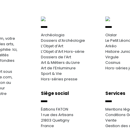
Archéologia
Olalar
m, votre
Dossiers d’Archéologie
Le Petit Léon
es arts,
L’Objet d’Art
Arkéo
hilie. Ici,
L’Objet d’Art Hors-série
Histoire Juni
lités
Dossiers de l’Art
Virgule
ofondies
Art & Métiers du Livre
Cosinus
Art de l’Enluminure
Hors-séries 
rt sous
Sport & Vie
re.com,
Hors-séries presse
aton au
our
Siège social
Services
otre
Éditions FATON
Mentions lég
1 rue des Artisans
Conditions G
21803 Quetigny
Vente
France
Gestion des 