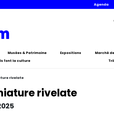
Agenda
Musées & Patrimoine
Expositions
Marché de 
Ils font la culture
Tr
ature rivelate
niature rivelate
2025