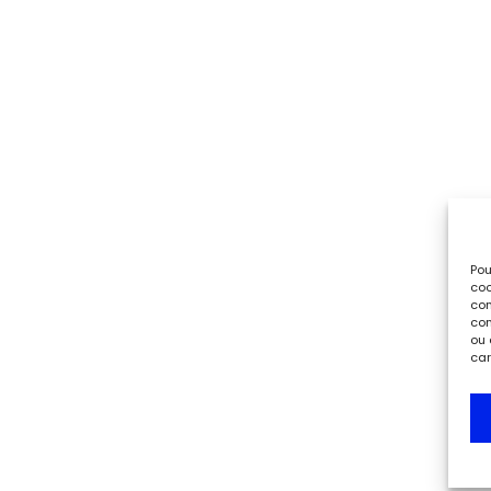
Pou
coo
con
com
ou 
car