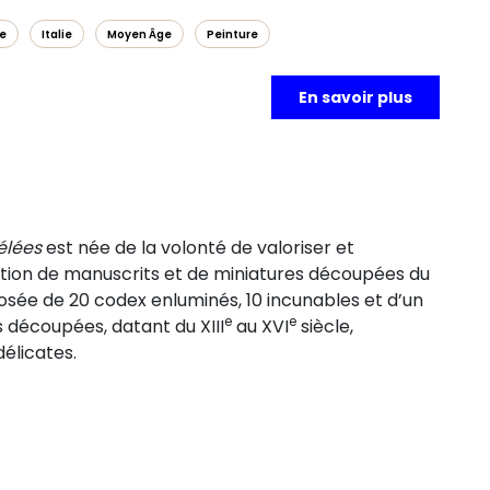
e
Italie
Moyen Âge
Peinture
En savoir plus
élées
est née de la volonté de valoriser et
ction de manuscrits et de miniatures découpées du
osée de 20 codex enluminés, 10 incunables et d’un
e
e
s découpées, datant du XIII
au XVI
siècle,
élicates.