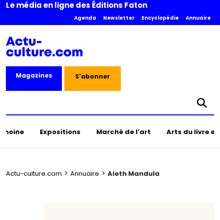
Le média en ligne des Éditions Faton
Agenda
Newsletter
Encyclopédie
Annuaire
Magazines
S'abonner
rimoine
Expositions
Marché de l’art
Arts du livre e
>
>
Actu-culture.com
Annuaire
Aleth Mandula