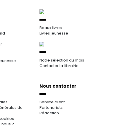
Beaux livres
ard
Livres jeunesse
or
Notre sélection du mois
jeunesse
Contacter la Librairie
Nous contacter
ales
Service client
énérales de
Partenariats
Rédaction
cookies
-nous ?