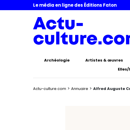
Le média en ligne des Éditions Faton
Archéologie
Artistes & œuvres
Elles/
>
>
Actu-culture.com
Annuaire
Alfred Auguste Cu