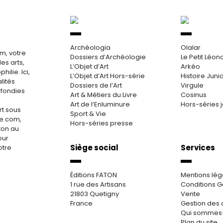
Archéologia
Olalar
m, votre
Dossiers d’Archéologie
Le Petit Léon
es arts,
L’Objet d’Art
Arkéo
hilie. Ici,
L’Objet d’Art Hors-série
Histoire Juni
lités
Dossiers de l’Art
Virgule
ofondies
Art & Métiers du Livre
Cosinus
Art de l’Enluminure
Hors-séries 
rt sous
Sport & Vie
re.com,
Hors-séries presse
aton au
our
Siège social
Services
otre
Éditions FATON
Mentions lég
1 rue des Artisans
Conditions G
21803 Quetigny
Vente
France
Gestion des 
Qui sommes
Plan du site