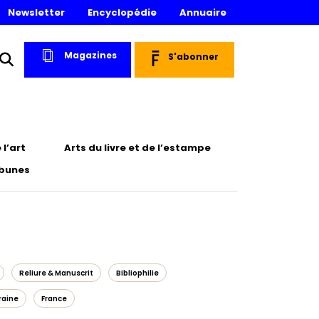
Newsletter
Encyclopédie
Annuaire
Magazines
S'abonner
l’art
Arts du livre et de l’estampe
ibunes
Reliure & Manuscrit
Bibliophilie
raine
France