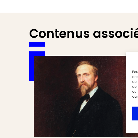
Contenus associ
Pou
coo
con
com
ou 
car