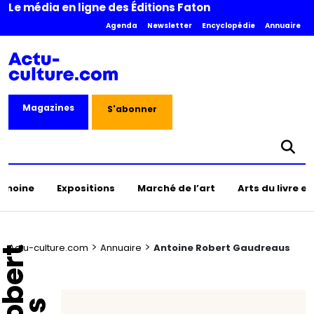
Le média en ligne des Éditions Faton
Agenda
Newsletter
Encyclopédie
Annuaire
Magazines
S'abonner
rimoine
Expositions
Marché de l’art
Arts du livre e
>
>
Actu-culture.com
Annuaire
Antoine Robert Gaudreaus