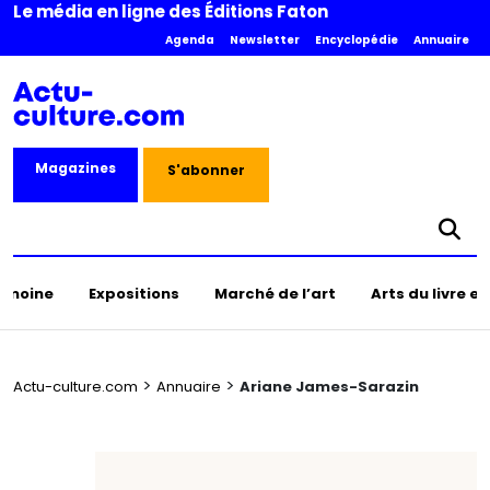
Le média en ligne des Éditions Faton
Agenda
Newsletter
Encyclopédie
Annuaire
Magazines
S'abonner
rimoine
Expositions
Marché de l’art
Arts du livre e
>
>
Actu-culture.com
Annuaire
Ariane James-Sarazin