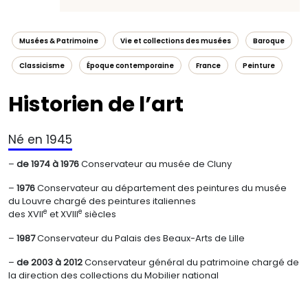
Musées & Patrimoine
Vie et collections des musées
Baroque
Classicisme
Époque contemporaine
France
Peinture
Historien de l’art
Né en 1945
–
de 1974 à 1976
Conservateur au musée de Cluny
–
1976
Conservateur au département des peintures du musée
du Louvre chargé des peintures italiennes
e
e
des XVII
et XVIII
siècles
–
1987
Conservateur du Palais des Beaux-Arts de Lille
–
de 2003 à 2012
Conservateur général du patrimoine chargé de
la direction des collections du Mobilier national