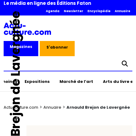
Le média en ligne des Éditions Faton
Agenda
Newsletter
Encyclopédie
Annuaire
Arnauld Brejon de Lavergnée
Magazines
S'abonner
rimoine
Expositions
Marché de l’art
Arts du livre e
>
>
Actu-culture.com
Annuaire
Arnauld Brejon de Lavergnée