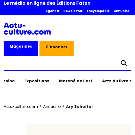
Le média en ligne des Éditions Faton
Agenda
Newsletter
Encyclopédie
Annuaire
Magazines
S'abonner
rimoine
Expositions
Marché de l’art
Arts du livre e
>
>
Actu-culture.com
Annuaire
Ary Scheffer