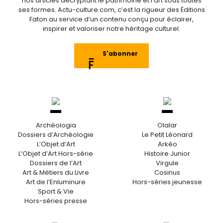
nos articles décryptant le patrimoine et l’art sous toutes
ses formes. Actu-culture.com, c’est la rigueur des Éditions
Faton au service d’un contenu conçu pour éclairer,
inspirer et valoriser notre héritage culturel.
S'abonner
Archéologia
Olalar
Dossiers d’Archéologie
Le Petit Léonard
L’Objet d’Art
Arkéo
L’Objet d’Art Hors-série
Histoire Junior
Dossiers de l’Art
Virgule
Art & Métiers du Livre
Cosinus
Art de l’Enluminure
Hors-séries jeunesse
Sport & Vie
Hors-séries presse