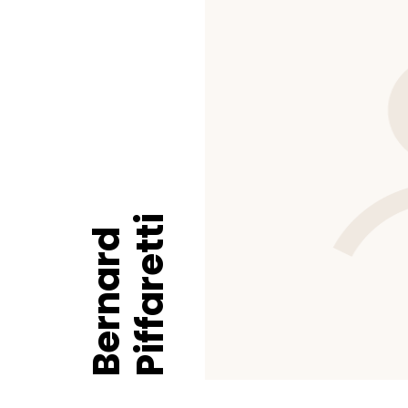
Piffaretti
Bernard