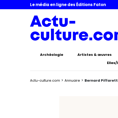
Le média en ligne des Éditions Faton
Archéologie
Artistes & œuvres
Elles/
>
>
Actu-culture.com
Annuaire
Bernard Piffarett