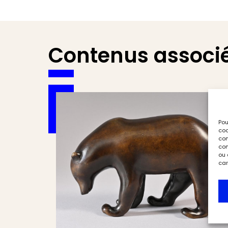
Contenus associ
Pou
coo
con
com
ou 
car