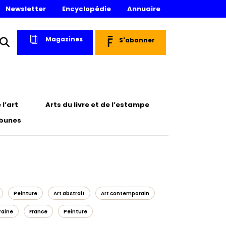
Newsletter
Encyclopédie
Annuaire
Magazines
S'abonner
l’art
Arts du livre et de l’estampe
ibunes
Peinture
Art abstrait
Art contemporain
raine
France
Peinture