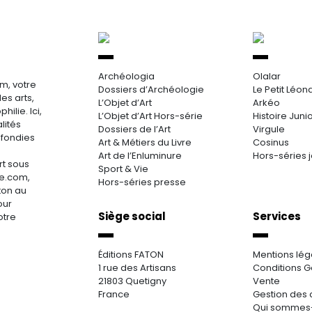
Archéologia
Olalar
m, votre
Dossiers d’Archéologie
Le Petit Léon
es arts,
L’Objet d’Art
Arkéo
hilie. Ici,
L’Objet d’Art Hors-série
Histoire Juni
lités
Dossiers de l’Art
Virgule
ofondies
Art & Métiers du Livre
Cosinus
Art de l’Enluminure
Hors-séries 
rt sous
Sport & Vie
re.com,
Hors-séries presse
aton au
our
Siège social
Services
otre
Éditions FATON
Mentions lég
1 rue des Artisans
Conditions G
21803 Quetigny
Vente
France
Gestion des 
Qui sommes