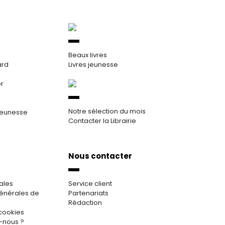
Beaux livres
ard
Livres jeunesse
or
Notre sélection du mois
jeunesse
Contacter la Librairie
Nous contacter
ales
Service client
énérales de
Partenariats
Rédaction
cookies
-nous ?