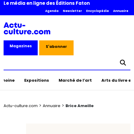
Le média en ligne des Éditions Faton
Agenda
Newsletter
Encyclopédie
Annuaire
Magazines
S'abonner
rimoine
Expositions
Marché de l’art
Arts du livre e
>
>
Actu-culture.com
Annuaire
Brice Ameille