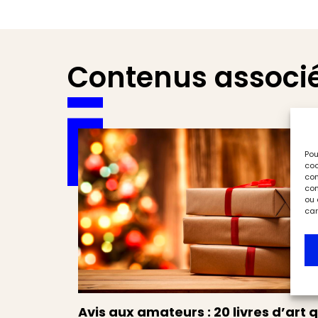
Contenus associ
Pou
coo
con
com
ou 
car
Avis aux amateurs : 20 livres d’art q