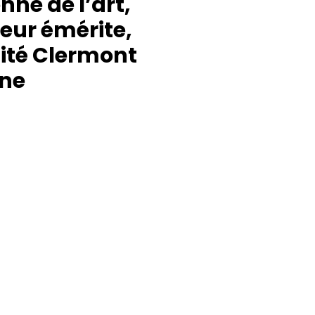
nne de l’art,
eur émérite,
ité Clermont
ne