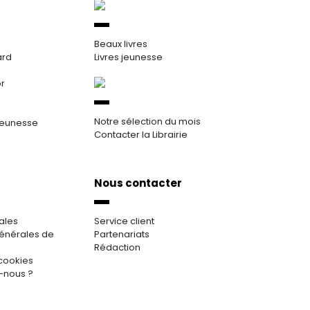
Beaux livres
ard
Livres jeunesse
or
Notre sélection du mois
jeunesse
Contacter la Librairie
Nous contacter
ales
Service client
énérales de
Partenariats
Rédaction
cookies
-nous ?