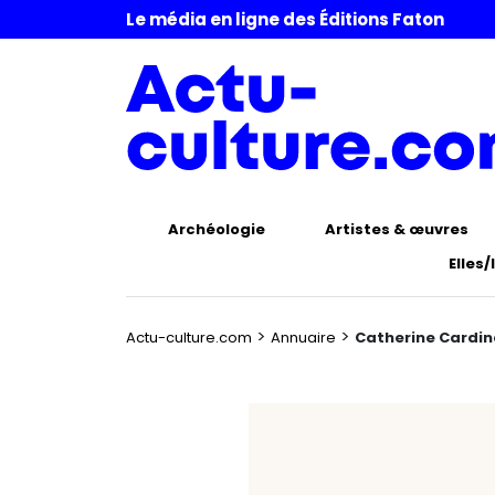
Le média en ligne des Éditions Faton
Archéologie
Artistes & œuvres
Elles/
>
>
Actu-culture.com
Annuaire
Catherine Cardin