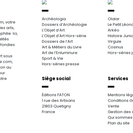
Archéologia
Olalar
m, votre
Dossiers d’Archéologie
Le Petit Léon
es arts,
L’Objet d’Art
Arkéo
hilie. Ici,
L’Objet d’Art Hors-série
Histoire Juni
lités
Dossiers de l’Art
Virgule
ofondies
Art & Métiers du Livre
Cosinus
Art de l’Enluminure
Hors-séries 
rt sous
Sport & Vie
re.com,
Hors-séries presse
aton au
our
Siège social
Services
otre
Éditions FATON
Mentions lég
1 rue des Artisans
Conditions G
21803 Quetigny
Vente
France
Gestion des 
Qui sommes
Plan du site