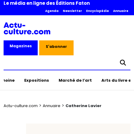
Le média en ligne des Éditions Faton
Agenda
Newsletter
Encyclopédie
Annuaire
Magazines
S'abonner
rimoine
Expositions
Marché de l’art
Arts du livre e
>
>
Actu-culture.com
Annuaire
Catherine Lavier