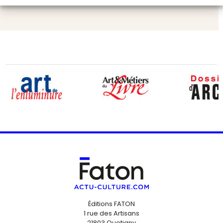
Éditions FATON
1 rue des Artisans
21803 Quetigny