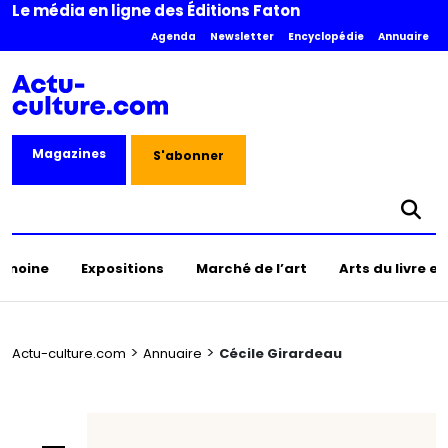
Le média en ligne des Éditions Faton
Agenda
Newsletter
Encyclopédie
Annuaire
Magazines
S'abonner
rimoine
Expositions
Marché de l’art
Arts du livre e
>
>
Actu-culture.com
Annuaire
Cécile Girardeau