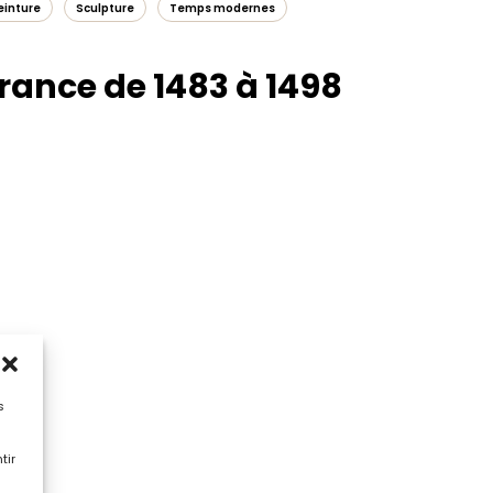
einture
Sculpture
Temps modernes
France de 1483 à 1498
s
tir