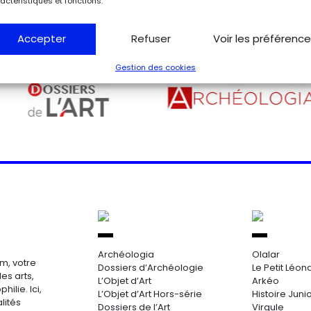
actéristiques et fonctions.
Accepter
Refuser
Voir les préférenc
Gestion des cookies
Archéologia
Olalar
m, votre
Dossiers d’Archéologie
Le Petit Léon
es arts,
L’Objet d’Art
Arkéo
hilie. Ici,
L’Objet d’Art Hors-série
Histoire Juni
lités
Dossiers de l’Art
Virgule