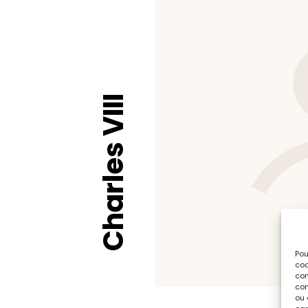
Charles VIII
Pou
coo
con
com
ou 