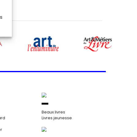
es
Beaux livres
ard
Livres jeunesse
or