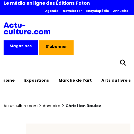
Le média en ligne des Éditions Faton
Agenda
Newsletter
Encyclopédie
Annuaire
Magazines
S'abonner
rimoine
Expositions
Marché de l’art
Arts du livre e
>
>
Actu-culture.com
Annuaire
Christian Baulez