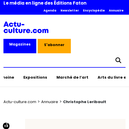
Le média en ligne des Éditions Faton
Agenda
Newsletter
Encyclopédie
Annuaire
Magazines
S'abonner
rimoine
Expositions
Marché de l’art
Arts du livre e
>
>
Actu-culture.com
Annuaire
Christophe Leribault