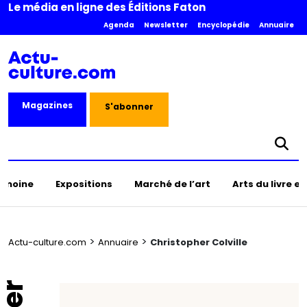
Le média en ligne des Éditions Faton
Agenda
Newsletter
Encyclopédie
Annuaire
Magazines
S'abonner
rimoine
Expositions
Marché de l’art
Arts du livre e
>
>
Actu-culture.com
Annuaire
Christopher Colville