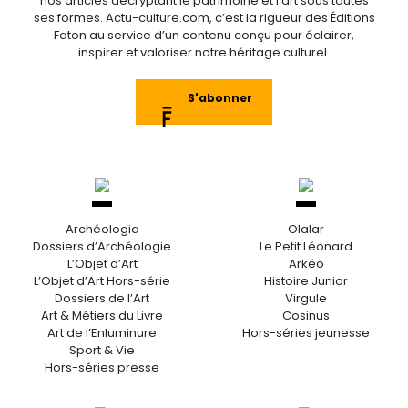
nos articles décryptant le patrimoine et l’art sous toutes
ses formes. Actu-culture.com, c’est la rigueur des Éditions
Faton au service d’un contenu conçu pour éclairer,
inspirer et valoriser notre héritage culturel.
S'abonner
Archéologia
Olalar
Dossiers d’Archéologie
Le Petit Léonard
L’Objet d’Art
Arkéo
L’Objet d’Art Hors-série
Histoire Junior
Dossiers de l’Art
Virgule
Art & Métiers du Livre
Cosinus
Art de l’Enluminure
Hors-séries jeunesse
Sport & Vie
Hors-séries presse