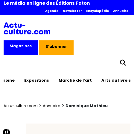
Le média en ligne des Éditions Faton
Agenda
Newsletter
Encyclopédie
Annuaire
Magazines
S'abonner
rimoine
Expositions
Marché de l’art
Arts du livre e
>
>
Actu-culture.com
Annuaire
Dominique Mathieu