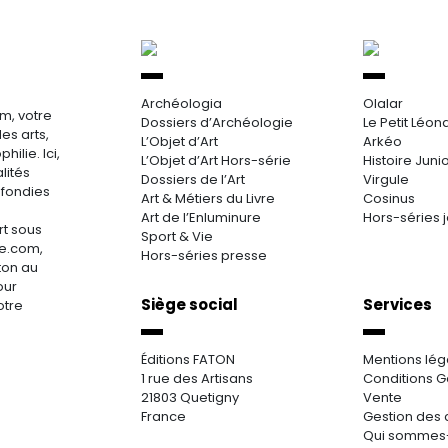
Archéologia
Olalar
m, votre
Dossiers d’Archéologie
Le Petit Léon
es arts,
L’Objet d’Art
Arkéo
hilie. Ici,
L’Objet d’Art Hors-série
Histoire Juni
lités
Dossiers de l’Art
Virgule
ofondies
Art & Métiers du Livre
Cosinus
Art de l’Enluminure
Hors-séries 
rt sous
Sport & Vie
re.com,
Hors-séries presse
aton au
our
Siège social
Services
otre
Éditions FATON
Mentions lég
1 rue des Artisans
Conditions G
21803 Quetigny
Vente
France
Gestion des 
Qui sommes