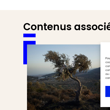
Contenus associ
Pou
coo
con
com
ou 
car