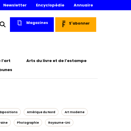
Newsletter
Encyclopédie
Annuaire
Magazines
S'abonner
l’art
Arts du livre et de l’estampe
ibunes
Expositions
Amérique du Nord
Art moderne
raine
Photographie
Royaume-Uni