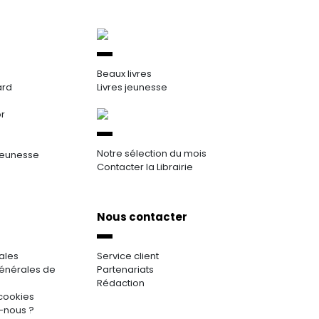
Beaux livres
ard
Livres jeunesse
or
Notre sélection du mois
jeunesse
Contacter la Librairie
Nous contacter
ales
Service client
énérales de
Partenariats
Rédaction
cookies
-nous ?