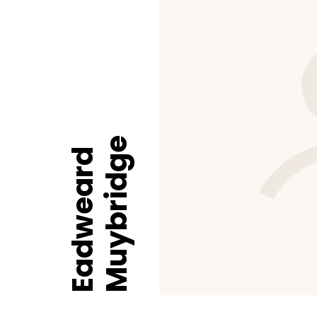
Muybridge
Eadweard