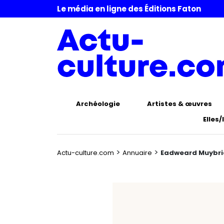
Le média en ligne des Éditions Faton
Archéologie
Artistes & œuvres
Elles/
>
>
Actu-culture.com
Annuaire
Eadweard Muybr