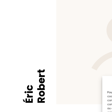
Robert
Éric
Pou
coo
con
com
ou 