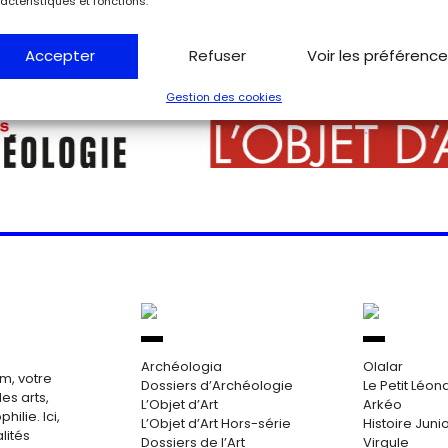
actéristiques et fonctions.
Accepter
Refuser
Voir les préférenc
Gestion des cookies
Archéologia
Olalar
m, votre
Dossiers d’Archéologie
Le Petit Léon
es arts,
L’Objet d’Art
Arkéo
hilie. Ici,
L’Objet d’Art Hors-série
Histoire Juni
lités
Dossiers de l’Art
Virgule