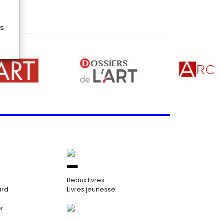
es
Beaux livres
ard
Livres jeunesse
or