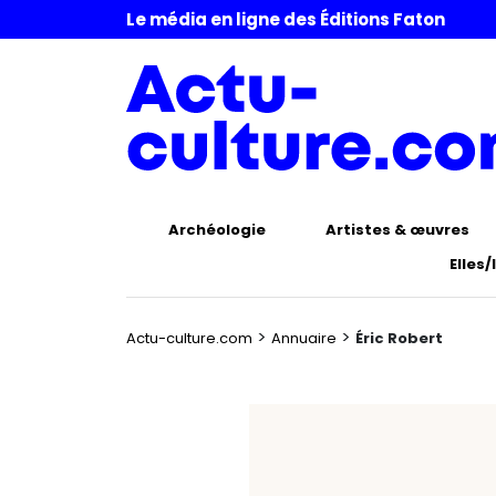
Le média en ligne des Éditions Faton
Archéologie
Artistes & œuvres
Elles/
>
>
Actu-culture.com
Annuaire
Éric Robert