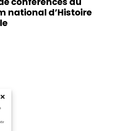
de conférences au
national d’Histoire
le
s
tir