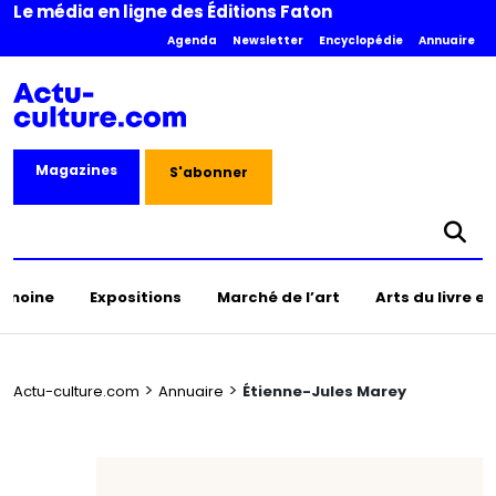
Le média en ligne des Éditions Faton
Agenda
Newsletter
Encyclopédie
Annuaire
Magazines
S'abonner
rimoine
Expositions
Marché de l’art
Arts du livre e
>
>
Actu-culture.com
Annuaire
Étienne-Jules Marey