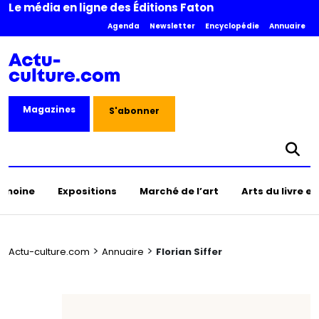
Le média en ligne des Éditions Faton
Agenda
Newsletter
Encyclopédie
Annuaire
Magazines
S'abonner
rimoine
Expositions
Marché de l’art
Arts du livre e
>
>
Actu-culture.com
Annuaire
Florian Siffer