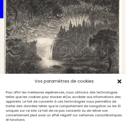
Vos paramètres de cookies
Pour offrir les meilleures expériences, nous utilisons des technologies
telles que les cookies pour stocker et/ou accéder aux informations des
appareils. Le fait de consentir à ces technologies nous permettra de
Georges Rubel ou « l’hypothèse du graveur »
traiter des données telles que le comportement de navigation ou les ID
Arts du livre et de l'estampe
Art & Métiers du Livre
uniques sur ce site. Le fait de ne pas consentir ou de retirer son
consentement peut avoir un effet négatif sur certaines caractéristiques
et fonctions.