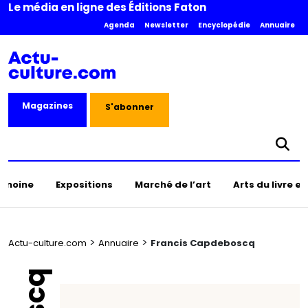
Le média en ligne des Éditions Faton
Agenda
Newsletter
Encyclopédie
Annuaire
Magazines
S'abonner
rimoine
Expositions
Marché de l’art
Arts du livre e
>
>
Actu-culture.com
Annuaire
Francis Capdeboscq