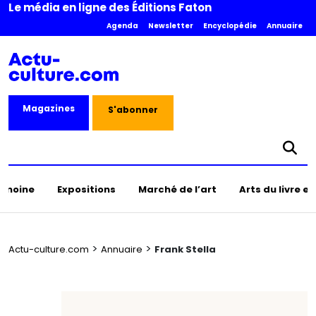
Le média en ligne des Éditions Faton
Agenda
Newsletter
Encyclopédie
Annuaire
Magazines
S'abonner
rimoine
Expositions
Marché de l’art
Arts du livre e
>
>
Actu-culture.com
Annuaire
Frank Stella