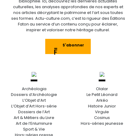
bibliophilie. Ici, découvrez les dernières actualités
culturelles, les analyses approfondies de nos experts et
nos articles décryptant le patrimoine et l’art sous toutes
ses formes. Actu-culture.com, c’est la rigueur des Éditions
Faton au service d’un contenu conçu pour éclairer,
inspirer et valoriser notre héritage culturel.
S'abonner
Archéologia
Olalar
Dossiers d’Archéologie
Le Petit Léonard
L’Objet d’Art
Arkéo
L’Objet d’Art Hors-série
Histoire Junior
Dossiers de l’Art
Virgule
Art & Métiers du Livre
Cosinus
Art de l’Enluminure
Hors-séries jeunesse
Sport & Vie
Hors-séries presse