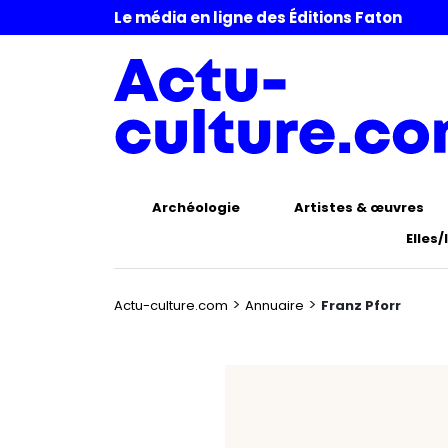
Le média en ligne des Éditions Faton
Archéologie
Artistes & œuvres
Elles/
>
>
Actu-culture.com
Annuaire
Franz Pforr