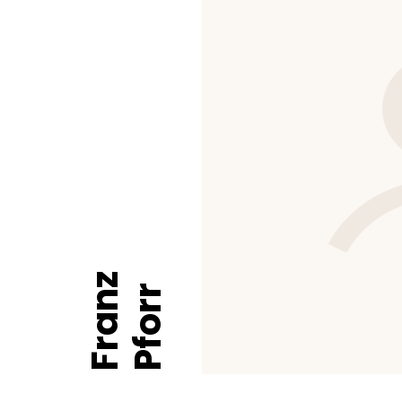
Franz
Pforr