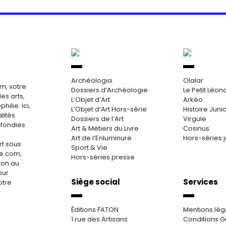
Archéologia
Olalar
m, votre
Dossiers d’Archéologie
Le Petit Léon
es arts,
L’Objet d’Art
Arkéo
hilie. Ici,
L’Objet d’Art Hors-série
Histoire Juni
lités
Dossiers de l’Art
Virgule
ofondies
Art & Métiers du Livre
Cosinus
Art de l’Enluminure
Hors-séries 
rt sous
Sport & Vie
re.com,
Hors-séries presse
aton au
our
Siège social
Services
otre
Éditions FATON
Mentions lég
1 rue des Artisans
Conditions G