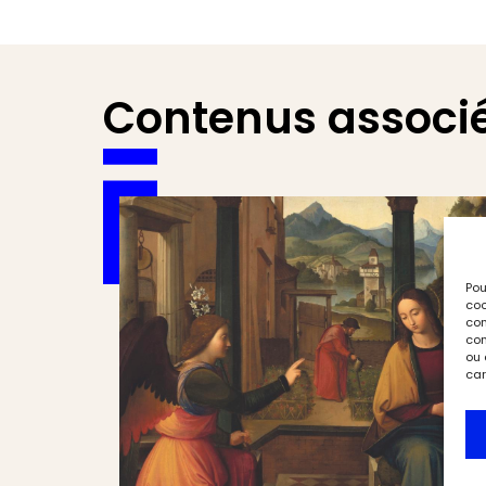
Contenus associ
Pou
coo
con
com
ou 
car