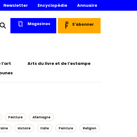
Newsletter
Encyclopédie
Annuaire
Magazines
S'abonner
l’art
Arts du livre et de l’estampe
ibunes
Peinture
Allemagne
raine
Histoire
Italie
Peinture
Religion