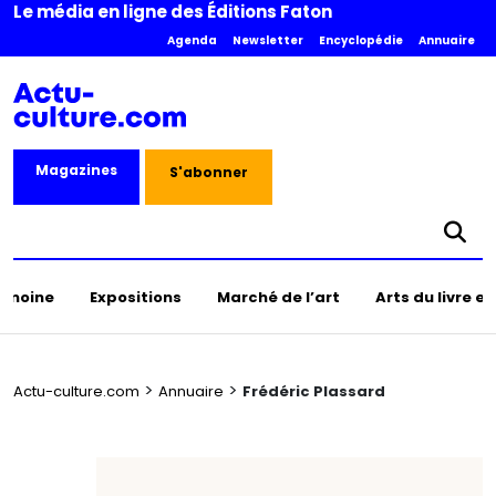
Le média en ligne des Éditions Faton
Agenda
Newsletter
Encyclopédie
Annuaire
Magazines
S'abonner
rimoine
Expositions
Marché de l’art
Arts du livre e
>
>
Actu-culture.com
Annuaire
Frédéric Plassard