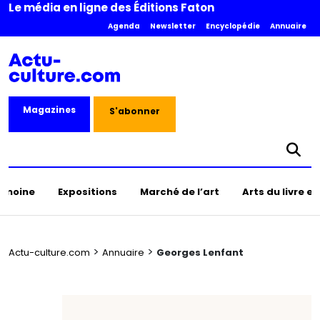
Le média en ligne des Éditions Faton
Agenda
Newsletter
Encyclopédie
Annuaire
Magazines
S'abonner
rimoine
Expositions
Marché de l’art
Arts du livre e
>
>
Actu-culture.com
Annuaire
Georges Lenfant