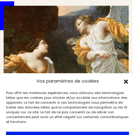
Vos paramètres de cookies
Pour offrir les meilleures expériences, nous utilisons des technologies
telles que les cookies pour stocker et/ou accéder aux informations des
Novembre 2025 : notre sélection de livres d’art
appareils. Le fait de consentir à ces technologies nous permettra de
Artistes & œuvres
L'Objet d'Art
traiter des données telles que le comportement de navigation ou les ID
uniques sur ce site. Le fait de ne pas consentir ou de retirer son
consentement peut avoir un effet négatif sur certaines caractéristiques
et fonctions.