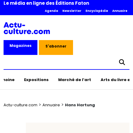
Le média en ligne des Éditions Faton
Agenda
Newsletter
Encyclopédie
Annuaire
Magazines
S'abonner
rimoine
Expositions
Marché de l’art
Arts du livre e
>
>
Actu-culture.com
Annuaire
Hans Hartung