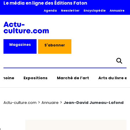
Le média en ligne des Éditions Faton
Agenda
Newsletter
Encyclopédie
Annuaire
Magazines
S'abonner
rimoine
Expositions
Marché de l’art
Arts du livre e
>
>
Actu-culture.com
Annuaire
Jean-David Jumeau-Lafond