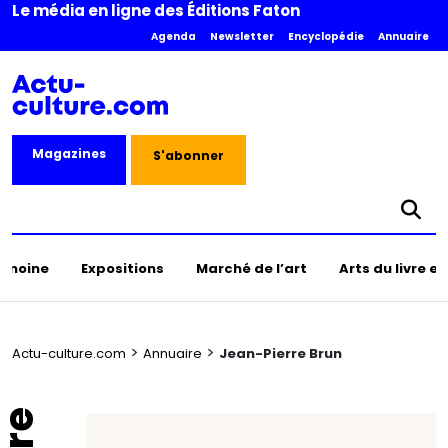
Le média en ligne des Éditions Faton
Agenda
Newsletter
Encyclopédie
Annuaire
Magazines
S'abonner
rimoine
Expositions
Marché de l’art
Arts du livre e
>
>
Actu-culture.com
Annuaire
Jean-Pierre Brun