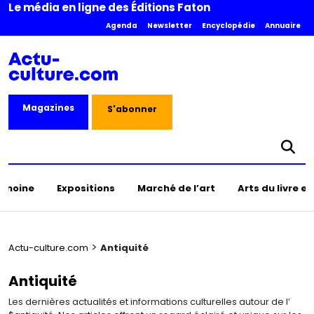
Le média en ligne des Éditions Faton
Agenda
Newsletter
Encyclopédie
Annuaire
Magazines
S'abonner
rimoine
Expositions
Marché de l’art
Arts du livre e
>
Actu-culture.com
Antiquité
Antiquité
Les dernières actualités et informations culturelles autour de l’