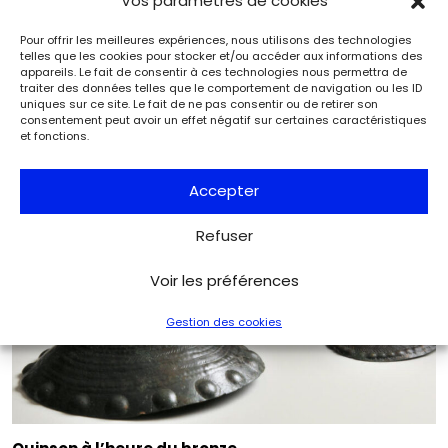
Vos paramètres de cookies
Pour offrir les meilleures expériences, nous utilisons des technologies
telles que les cookies pour stocker et/ou accéder aux informations des
appareils. Le fait de consentir à ces technologies nous permettra de
Le musée archéologique de Saint‑Raphaël et ses
traiter des données telles que le comportement de navigation ou les ID
trésors
uniques sur ce site. Le fait de ne pas consentir ou de retirer son
Musées & Patrimoine
Archéologia
consentement peut avoir un effet négatif sur certaines caractéristiques
et fonctions.
Accepter
Refuser
Voir les préférences
Gestion des cookies